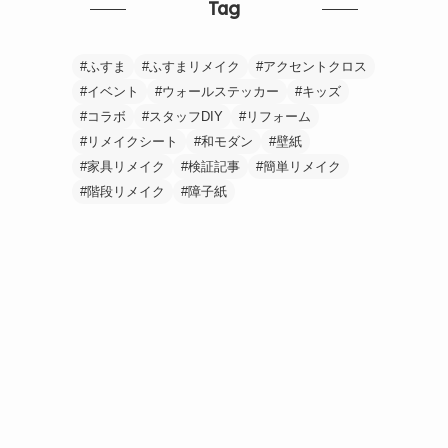
Tag
ふすま
ふすまリメイク
アクセントクロス
イベント
ウォールステッカー
キッズ
コラボ
スタッフDIY
リフォーム
リメイクシート
和モダン
壁紙
家具リメイク
検証記事
簡単リメイク
階段リメイク
障子紙