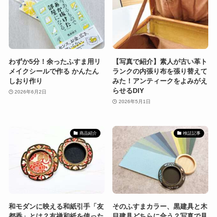
わずか5分！余ったふすま用リ
【写真で紹介】素人が古い革ト
メイクシールで作る かんたん
ランクの内張り布を張り替えて
しおり作り
みた！アンティークをよみがえ
らせるDIY
2026年6月2日
2026年5月1日
商品紹介
検証記事
和モダンに映える和紙引手「友
そのふすまカラー、黒建具と木
都香」とは？友禅和紙を使った
目建具どちらに合う？写真で見