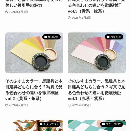
美しい襖引手の魅力
る色合わせの違いを徹底検証
vol.3（青系・緑系）
2026年4月1日
2026年3月2日
検証記事
検証記事
そのふすまカラー、黒建具と木
そのふすまカラー、黒建具と木
目建具どちらに合う？写真で見
目建具どちらに合う？写真で見
る色合わせの違いを徹底検証
る色合わせの違いを徹底検証
vol.2（黄系・茶系）
vol.1（赤系・紫系）
2026年2月2日
2026年1月5日
スタッフDIY
スタッフDIY