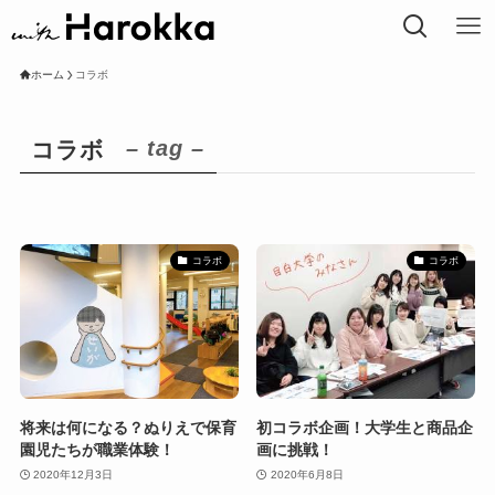
ホーム
コラボ
– tag –
コラボ
コラボ
コラボ
将来は何になる？ぬりえで保育
初コラボ企画！大学生と商品企
園児たちが職業体験！
画に挑戦！
2020年12月3日
2020年6月8日