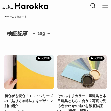
ホーム
検証記事
– tag –
検証記事
検証記事
検証記事
初心者も安心！エルトシリーズ
そのふすまカラー、黒建具と木
の「貼り方攻略法」をデザイン
目建具どちらに合う？写真で見
別に紹介
る色合わせの違いを徹底検証
vol.3（青系・緑系）