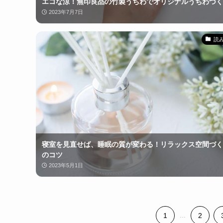
エコな涼！無印良品の竹製うちわでオリジナルうちわづく
2023年7月7日
読
寝室を見直せば、睡眠の質が変わる！リラックス空間づく
のコツ
2023年5月1日
1
...
2