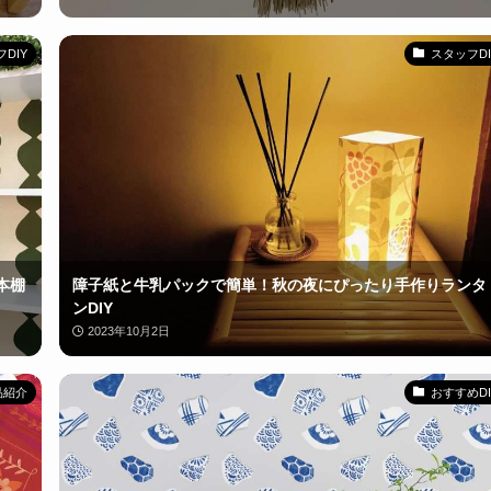
DIY
スタッフDI
本棚
障子紙と牛乳パックで簡単！秋の夜にぴったり手作りランタ
ンDIY
2023年10月2日
品紹介
おすすめDI