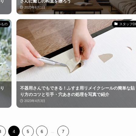
り
さんに癒しの和室を贈ろう
2023年6月1日
みもの
スタッフDI
り
不器用さんでもできる！ふすま用リメイクシールの簡単な貼
り方のコツと引手・穴あきの処理を写真で紹介
2023年4月3日
3
4
5
6
...
7