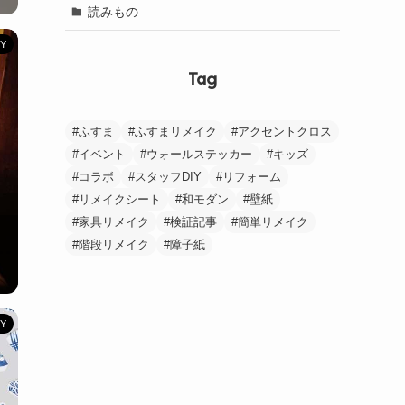
読みもの
Y
Tag
ふすま
ふすまリメイク
アクセントクロス
イベント
ウォールステッカー
キッズ
コラボ
スタッフDIY
リフォーム
リメイクシート
和モダン
壁紙
家具リメイク
検証記事
簡単リメイク
階段リメイク
障子紙
Y